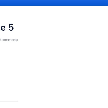
te 5
0
comments