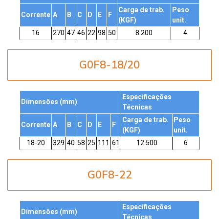
Carga de trab.
Peso
Corrente
A
B
C
D
E
F
(KGF)
unit.
16
270
47
46
22
98
50
8.200
4
G0F8-18/20
Especificações
Dimensões (mm)
Técnicas
Carga de trab.
Peso
Corrente
A
B
C
D
E
F
(KGF)
unit.
18-20
329
40
58
25
111
61
12.500
6
G0F8-22
Especificações
Dimensões (mm)
Técnicas