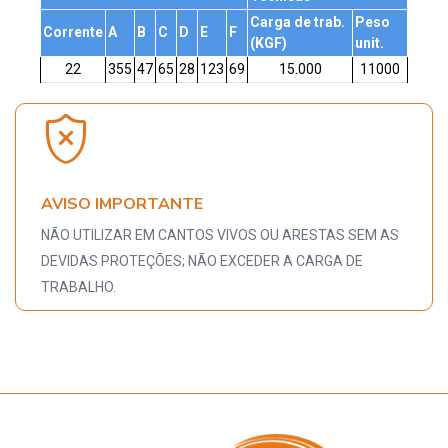
Carga de trab.
Peso
Corrente
A
B
C
D
E
F
(KGF)
unit.
22
355
47
65
28
123
69
15.000
11000
AVISO IMPORTANTE
NÃO UTILIZAR EM CANTOS VIVOS OU ARESTAS SEM AS
DEVIDAS PROTEÇÕES; NÃO EXCEDER A CARGA DE
TRABALHO.