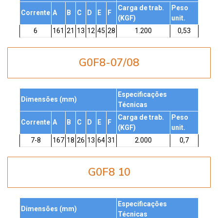
Carga de trab.
Peso
Corrente
A
B
C
D
E
F
(KGF)
unit.
6
161
21
13
12
45
28
1.200
0,53
G0F8-07/08
Especificações
Dimensões (mm)
Técnicas
Carga de trab.
Peso
Corrente
A
B
C
D
E
F
(KGF)
unit.
7-8
167
18
26
13
64
31
2.000
0,7
G0F8 10
Especificações
Dimensões (mm)
Técnicas