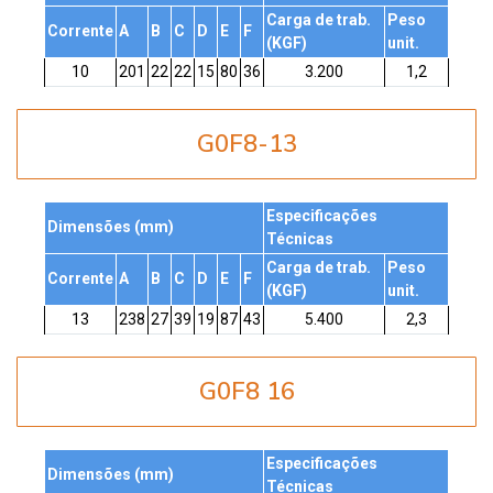
Carga de trab.
Peso
Corrente
A
B
C
D
E
F
(KGF)
unit.
10
201
22
22
15
80
36
3.200
1,2
G0F8-13
Especificações
Dimensões (mm)
Técnicas
Carga de trab.
Peso
Corrente
A
B
C
D
E
F
(KGF)
unit.
13
238
27
39
19
87
43
5.400
2,3
G0F8 16
Especificações
Dimensões (mm)
Técnicas