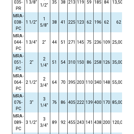
035-
1 3/8"
35
38
213
119
59
185
84
13,500
5,
1/2"
PR
MRA-
1
038-
1 1/2"
38
41
225
123
62
196
62
62
5/8"
PC
MRA-
044-
1 3/4"
2"
44
51
271
145
75
236
109
25,000
12
PC
MRA-
2
051-
2"
51
54
310
150
86
258
126
35,000
17
1/4"
PC
MRA-
2
064-
2 1/2"
64
70
395
203
110
340
148
55,000
36
3/4"
PC
MRA-
3
076-
3"
76
86
405
222
139
400
170
85,000
56
1/4"
PC
MRA-
3
089-
3 1/2"
89
92
455
243
141
438
200
120,00
88
3/4"
PC