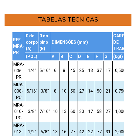
TABELAS TÉCNICAS
0 do
0 do
CARGA
PE
REF.
corpo
pino
DIMENSÕES (mm)
DE
UN
MRA-
(A)
(B)
TRAB.
PR
(POL)
A
B
C
D
E
F
G
(kgf)
(kg
MRA-
1/4"
5/16"
6
8
45
25
13
37
17
0,500
0,
006-
PR
MRA-
008-
5/16"
3/8"
8
10
50
27
14
50
21
0,750
0,
PC
MRA-
010-
3/8"
7/16"
10
13
60
30
17
58
27
1,000
0,
PC
MRA-
013-
1/2"
5/8"
13
16
77
42
22
77
31
2,000
0,