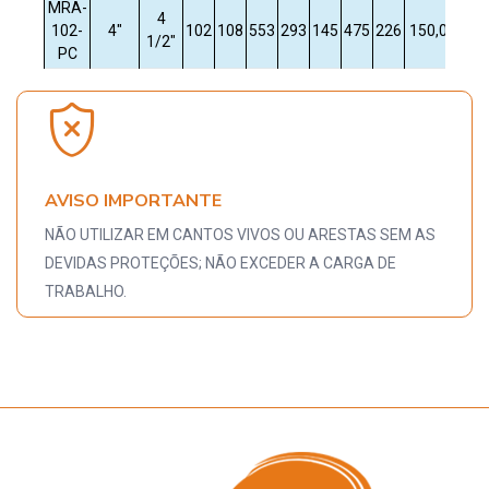
MRA-
4
102-
4"
102
108
553
293
145
475
226
150,00
137
1/2"
PC
AVISO IMPORTANTE
NÃO UTILIZAR EM CANTOS VIVOS OU ARESTAS SEM AS
DEVIDAS PROTEÇÕES; NÃO EXCEDER A CARGA DE
TRABALHO.