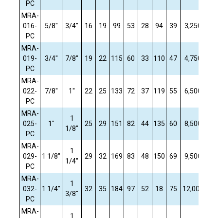
PC
MRA-
016-
5/8"
3/4"
16
19
99
53
28
94
39
3,250
0,
PC
MRA-
019-
3/4"
7/8"
19
22
115
60
33
110
47
4,750
1,
PC
MRA-
022-
7/8"
1"
22
25
133
72
37
119
55
6,500
1,
PC
MRA-
1
025-
1"
25
29
151
82
44
135
60
8,500
2,
1/8"
PC
MRA-
1
029-
1 1/8"
29
32
169
83
48
150
69
9,500
3,
1/4"
PC
MRA-
1
032-
1 1/4"
32
35
184
97
52
18
75
12,000
4,
3/8"
PC
MRA-
1