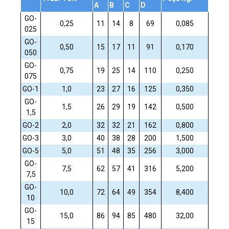
A
B
C
D
GO-
0,25
11
14
8
69
0,085
025
GO-
0,50
15
17
11
91
0,170
050
GO-
0,75
19
25
14
110
0,250
075
GO-1
1,0
23
27
16
125
0,350
GO-
1,5
26
29
19
142
0,500
1,5
GO-2
2,0
32
32
21
162
0,800
GO-3
3,0
40
38
28
200
1,500
GO-5
5,0
51
48
35
256
3,000
GO-
7,5
62
57
41
316
5,200
7,5
GO-
10,0
72
64
49
354
8,400
10
GO-
15,0
86
94
85
480
32,00
15