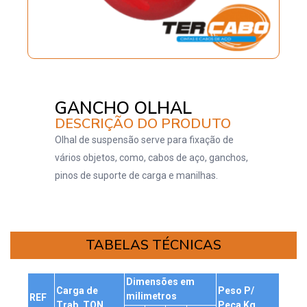
GANCHO OLHAL
DESCRIÇÃO DO PRODUTO
Olhal de suspensão serve para fixação de
vários objetos, como, cabos de aço, ganchos,
pinos de suporte de carga e manilhas.
TABELAS TÉCNICAS
Dimensões em
Carga de
Peso P/
milimetros
REF
Trab. TON
Peça Kg.